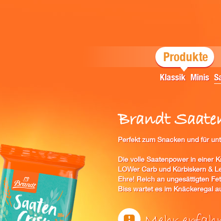
Produkte
Klassik
Minis
S
Brandt Saate
Perfekt zum Snacken und für unt
Die volle Saatenpower in einer 
LOWer Carb und Kürbiskern & L
Ehre! Reich an ungesättigten Fe
Biss wartet es im Knäckeregal a