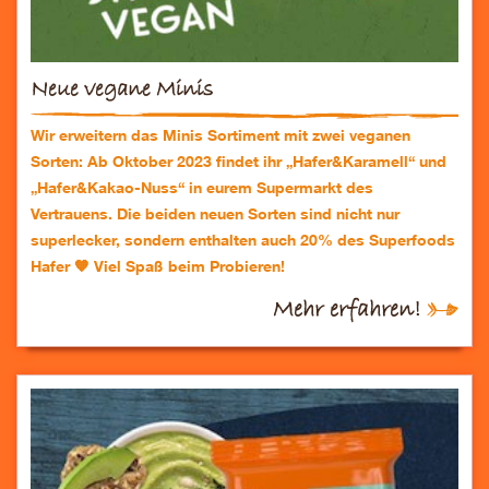
Neue vegane Minis
Wir erweitern das Minis Sortiment mit zwei veganen
Sorten: Ab Oktober 2023 findet ihr „Hafer&Karamell“ und
„Hafer&Kakao-Nuss“ in eurem Supermarkt des
Vertrauens. Die beiden neuen Sorten sind nicht nur
superlecker, sondern enthalten auch 20% des Superfoods
Hafer 🧡 Viel Spaß beim Probieren!
Mehr erfahren!