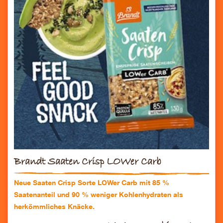
Brandt Saaten Crisp LOWer Carb
Neue Saaten Crisp Sorte LOWer Carb mit 85 %
Saatenanteil und 90 % weniger Kohlenhydraten als
herkömmliches Knäcke.